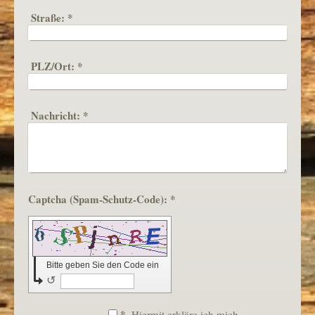
Straße:
*
PLZ/Ort:
*
Nachricht:
*
Captcha (Spam-Schutz-Code): *
Bitte geben Sie den Code ein
↺
*
Hiermit erkläre ich mich